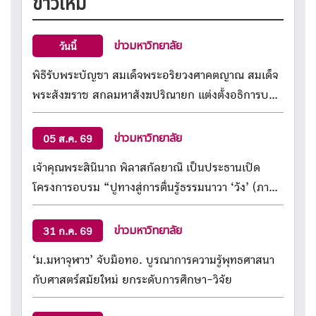
ข่าวใหม่
ฉายาลักษณ์ พระบาทสมเด็จพระเจ้าอยู่หัว ทั้งนี้ รอง
ศาสตราจารย์ ดร.สุรพล สุยะพรหม รองอธิการบดีฝ่าย
ข่าวมหาวิทยาลัย
วันนี้
กิจการทั่วไป มจร เป็นผู้กล่าวรายงานวัตถุประสงค์การ
จัดโครงการ
พิธีรับพระบัญชา สมเด็จพระอริยวงศาคตญาณ สมเด็จ
พระสังฆราช สกลมหาสังฆปริณายก แต่งตั้งอธิการบดี
มหาวิทยาลัยมหาจุฬาลงกรณราชวิทยาลัย
ข่าวมหาวิทยาลัย
05 ส.ค. 69
เจ้าคุณพระสินีนาถ พิลาสกัลยาณี เป็นประธานเปิด
โครงการอบรม “ปูทางสู่การตื่นรู้ธรรมนาวา ‘วัง’ (ภาค
พระสอนศีลธรรม ภาคกลาง) เพื่อเสริมศักยภาพพระ
สอนศีลธรรม กว่า 4,000 รูป
ข่าวมหาวิทยาลัย
31 ก.ค. 69
‘ม.มหาจุฬาฯ’ จับมือทอ. บูรณาการความรู้พุทธศาสนา
กับศาสตร์สมัยใหม่ ยกระดับการศึกษา-วิจัย