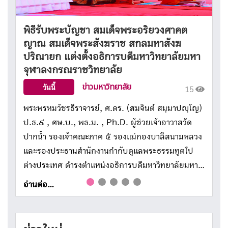
เจ้าคุณพระสินีนาถ พิลาสกัลยาณี เป็น
ประธานเปิดโครงการอบรม “ปูทางสู่การตื่นรู้
Previous
Next
า
ธรรมนาวา ‘วัง’ (ภาคพระสอนศีลธรรม ภาค
กลาง) เพื่อเสริมศักยภาพพระสอนศีลธรรม
กว่า 4,000 รูป
ข่าวมหาวิทยาลัย
05 ส.ค. 69
422
ญ)
​วันนี้ (วันพุธที่ 5 สิงหาคม พ.ศ. 2569) เวลา 09.00 น.
เจ้าคุณพระสินีนาถ พิลาสกัลยาณี ได้เป็นประธานเปิด
วง
โครงการอบรม “ปูทางสู่การตื่นรู้ธรรมนาวา ‘วัง’ (ภาค
พระสอนศีลธรรม ภาคกลาง) กว่า 4,000 รูป ณ อาคาร
า
มวก.48 พรรษา มหาวิทยาลัยมหาจุฬาลงกรณราช
วิทยาลัย ตำบลลำไทร อำเภอวังน้อย จังหวัด
อ่านต่อ...
พระนครศรีอยุธยา ในการนี้ ได้ถวายสักการะพระพุทธ
โสธรจำลอง ถวายดอกไม้ธูปเทียนแพหน้าพระบรม