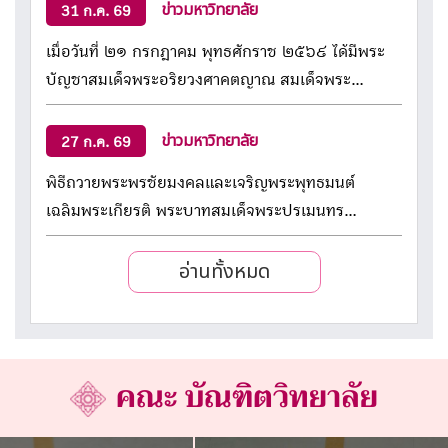
ข่าวมหาวิทยาลัย
31 ก.ค. 69
เมื่อวันที่ ๒๑ กรกฎาคม พุทธศักราช ๒๕๖๙ ได้มีพระ
บัญชาสมเด็จพระอริยวงศาคตญาณ สมเด็จพระ
สังฆราช สกลมหาสังฆปริณายก แต่งตั้ง พระพรหมวัชร
ธีราจารย์ (สมจินต์ สมฺมาปญฺโญ) ดำรงตำแหน่ง
ข่าวมหาวิทยาลัย
27 ก.ค. 69
อธิการบดีมหาวิทยาลัยมหาจุฬาลงกรณราชวิทยาลัย
พิธีถวายพระพรชัยมงคลและเจริญพระพุทธมนต์
โดยให้มีผลตั้งแต่ วันที่ ๙ สิงหาคม พ.ศ. ๒๕๖๙ เป็นต้น
เฉลิมพระเกียรติ พระบาทสมเด็จพระปรเมนทร
ไป
รามาธิบดีศรีสินทรมหาวชิราลงกรณฯ พระวชิรเกล้าเจ้า
อ่านทั้งหมด
อยู่หัว เนื่องในโอกาสวันเฉลิมพระชนมพรรษา ๗๔
พรรษา
คณะ บัณฑิตวิทยาลัย